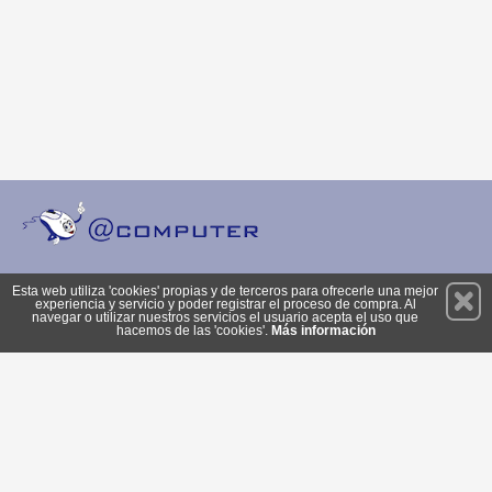
Permanece atento a nuestras novedades y promociones
Esta web utiliza 'cookies' propias y de terceros para ofrecerle una mejor
experiencia y servicio y poder registrar el proceso de compra. Al
Suscríbete
navegar o utilizar nuestros servicios el usuario acepta el uso que
hacemos de las 'cookies'.
Más información
Privacidad
Cómo llegar
Condiciones de Uso
Cookies
© 2026 Copyright:
tienda.computeravila.es