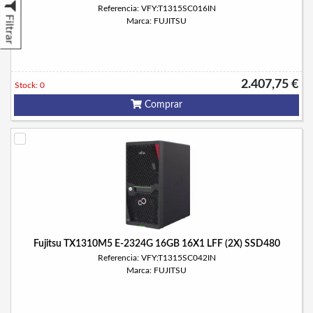
Referencia: VFY:T1315SC016IN
Filtrar
Marca: FUJITSU
2.407,75 €
Stock: 0
Comprar
Fujitsu TX1310M5 E-2324G 16GB 16X1 LFF (2X) SSD480
Referencia: VFY:T1315SC042IN
Marca: FUJITSU