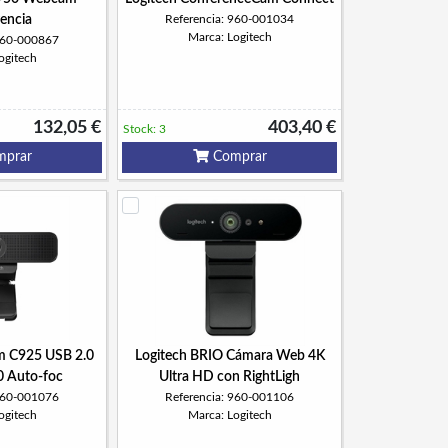
encia
Referencia: 960-001034
Marca: Logitech
 960-000867
ogitech
132,05 €
403,40 €
Stock: 3
prar
Comprar
m C925 USB 2.0
Logitech BRIO Cámara Web 4K
0 Auto-foc
Ultra HD con RightLigh
 960-001076
Referencia: 960-001106
ogitech
Marca: Logitech