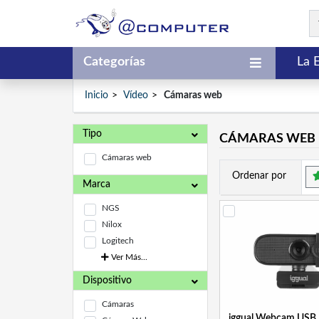
Categorías
La 
Inicio
Vídeo
Cámaras web
Tipo
CÁMARAS WEB
Cámaras web
Ordenar por
Marca
NGS
Nilox
Logitech
Ver Más...
Dispositivo
Cámaras
iggual Webcam USB