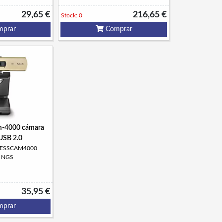
29,65 €
216,65 €
Stock: 0
prar
Comprar
m-4000 cámara
USB 2.0
PRESSCAM4000
: NGS
35,95 €
prar