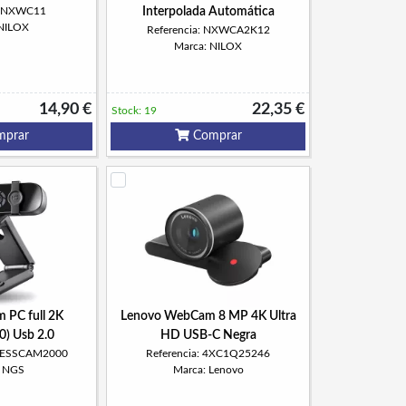
a: NXWC11
Interpolada Automática
 NILOX
Referencia: NXWCA2K12
Marca: NILOX
14,90 €
22,35 €
Stock: 19
prar
Comprar
PC full 2K
Lenovo WebCam 8 MP 4K Ultra
) Usb 2.0
HD USB-C Negra
PRESSCAM2000
Referencia: 4XC1Q25246
: NGS
Marca: Lenovo