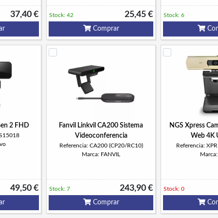
37,40 €
25,45 €
Stock: 42
Stock: 6
ar
Comprar
Com
en 2 FHD
Fanvil Linkvil CA200 Sistema
NGS Xpress Ca
1S15018
Videoconferencia
Web 4K 
vo
Referencia: CA200 (CP20/RC10)
Referencia: X
Marca: FANVIL
Marca
49,50 €
243,90 €
Stock: 7
Stock: 0
ar
Comprar
Com