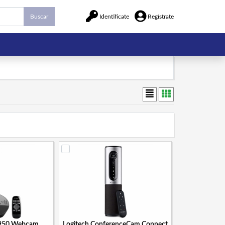
Buscar
Identifícate
Regístrate
C950 Webcam
Logitech ConferenceCam Connect