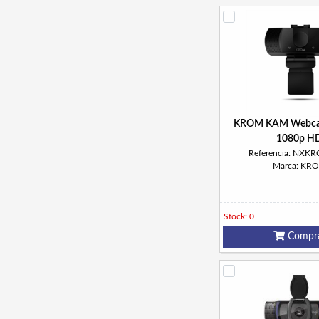
KROM KAM Webca
1080p H
Referencia: NX
Marca: KR
Stock: 0
Compr