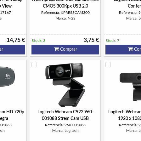
 View
CMOS 300Kpx USB 2.0
Confer
317167
Referencia: XPRESSCAM300
Referencia:
al
Marca: NGS
Marca: L
14,75 €
3,75 €
Stock: 3
Stock: 7
ar
Comprar
Com
Cam HD 720p
Logitech Webcam C922 960-
Logitech Webca
egra
001088 Strem Cam USB
1920 x 108
-001063
Referencia: 960-001088
Referencia:
ech
Marca: Logitech
Marca: L