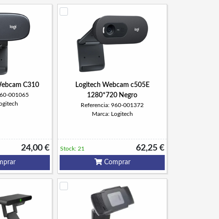
Webcam C310
Logitech Webcam c505E
 960-001065
1280*720 Negro
ogitech
Referencia: 960-001372
Marca: Logitech
24,00 €
62,25 €
Stock: 21
prar
Comprar