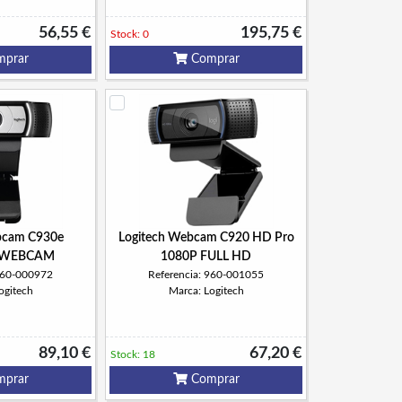
56,55 €
195,75 €
Stock: 0
prar
Comprar
bcam C930e
Logitech Webcam C920 HD Pro
 WEBCAM
1080P FULL HD
 960-000972
Referencia: 960-001055
ogitech
Marca: Logitech
89,10 €
67,20 €
Stock: 18
prar
Comprar