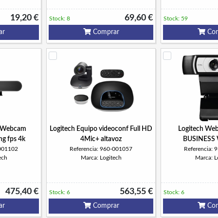
19,20 €
69,60 €
Stock: 8
Stock: 59
ar
Comprar
Com
p Webcam
Logitech Equipo videoconf Full HD
Logitech We
g fps 4k
4Mic+ altavoz
BUSINESS
-001102
Referencia: 960-001057
Referencia:
ech
Marca: Logitech
Marca: L
475,40 €
563,55 €
Stock: 6
Stock: 6
ar
Comprar
Com