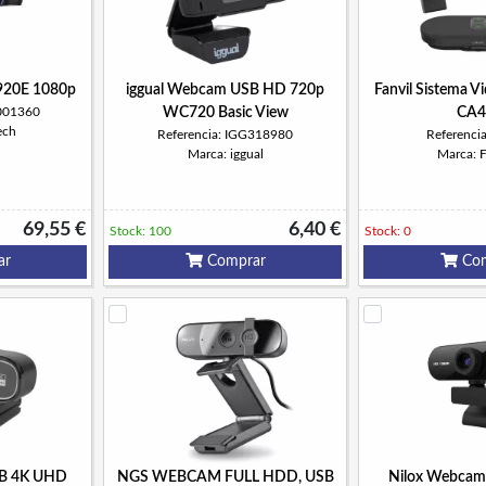
920E 1080p
iggual Webcam USB HD 720p
Fanvil Sistema V
-001360
WC720 Basic View
CA4
ech
Referencia: IGG318980
Referenci
Marca: iggual
Marca: 
69,55 €
6,40 €
Stock: 100
Stock: 0
ar
Comprar
Com
SB 4K UHD
NGS WEBCAM FULL HDD, USB
Nilox Webcam