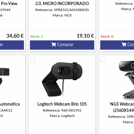
 Pro View
2.0, MICRO INCORPORADO
Referenci
Marca:
319949
Referencia: XPRESSCAM1080HD
al
Marca: NGS
34,60 €
19,10 €
Stock: 1
Stock: 0
ar
Comprar
Com
Automática
Logitech Webcam Brio 105
NGS Webcam 
WCA4K13
Referencia: 960-001592
(2560X1440
OX
Marca: Logitech
Referencia: X
Marca