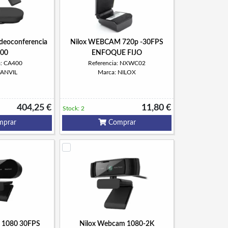
ideoconferencia
Nilox WEBCAM 720p -30FPS
00
ENFOQUE FIJO
a: CA400
Referencia: NXWC02
FANVIL
Marca: NILOX
404,25 €
11,80 €
Stock: 2
prar
Comprar
 1080 30FPS
Nilox Webcam 1080-2K