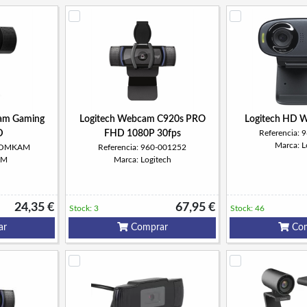
m Gaming
Logitech Webcam C920s PRO
Logitech HD 
D
FHD 1080P 30fps
Referencia:
Marca: L
KROMKAM
Referencia: 960-001252
OM
Marca: Logitech
24,35 €
67,95 €
Stock: 3
Stock: 46
ar
Comprar
Com