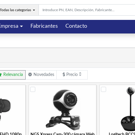
Todas las categorías
Empresa
Fabricantes
Contacto
Relevancia
Novedades
Precio
 FHD 1080p
NGS Xpress Cam-300 cámara Web
Logitech BC