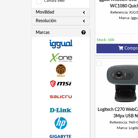
Cámara Web
WC1080 Quick
Movilidad
Referencia: IGG
Marca: iggu
Resolución
Marcas
Stock: 100
Compr
Logitech C270 Web
3Mpx USB N
Referencia: 960
Marca: Logit